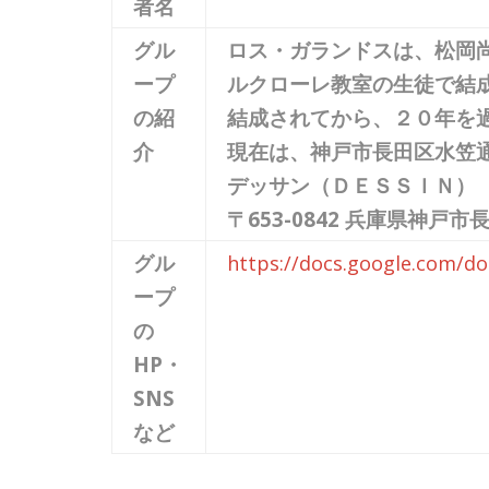
者名
グル
ロス・ガランドスは、松岡尚
ープ
ルクローレ教室の生徒で結成
の紹
結成されてから、２０年を
介
現在は、神戸市長田区水笠
デッサン（ＤＥＳＳＩＮ）
〒653-0842 兵庫県神
グル
https://docs.google.com/
ープ
の
HP・
SNS
など