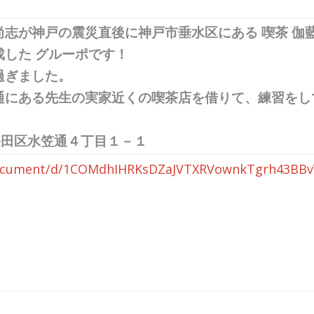
志が神戸の震災直後に神戸市垂水区にある 喫茶 伽藍
した グルーポです！
過ぎました。
通にある先生の実家近くの喫茶店を借りて、練習をし
戸市長田区水笠通４丁目１－１
document/d/1COMdhIHRKsDZaJVTXRVownkTgrh43BBvY