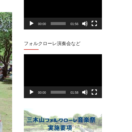
プ
レ
00:00
01:56
ー
ヤ
フォルクローレ演奏会など
ー
動
画
プ
レ
00:00
01:58
ー
ヤ
ー