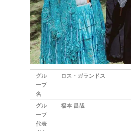
グル
ロス・ガランドス
ープ
名
グル
福本 昌哉
ープ
代表