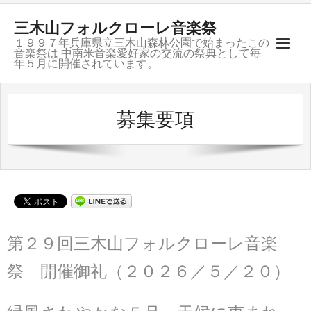
三木山フォルクローレ音楽祭
１９９７年兵庫県立三木山森林公園で始まったこの
音楽祭は 中南米音楽愛好家の交流の祭典として毎
年５月に開催されています。
ご挨拶
募集要項
開催記録
募集要項
会場のご案内
お問合せ
第２９回三木山フォルクローレ音楽
グループ紹介
祭 開催御礼（２０２６／５／２０）
リンク