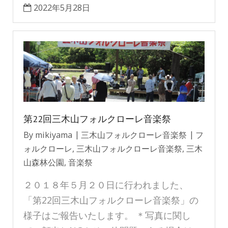
2022年5月28日
第22回三木山フォルクローレ音楽祭
By
mikiyama
三木山フォルクローレ音楽祭
フ
ォルクローレ
,
三木山フォルクローレ音楽祭
,
三木
山森林公園
,
音楽祭
２０１８年５月２０日に行われました、
「第22回三木山フォルクローレ音楽祭」の
様子はご報告いたします。 ＊写真に関し