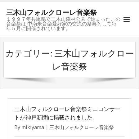
三木山フォルクローレ音楽祭
１９９７年兵庫県立三木山森林公園で始まったこの
音楽祭は 中南米音楽愛好家の交流の祭典として毎
年５月に開催されています。
ご挨拶
カテゴリー: 三木山フォルクロー
開催記録
レ音楽祭
募集要項
会場のご案内
お問合せ
三木山フォルクローレ音楽祭ミニコンサー
トが神戸新聞に掲載されました。
グループ紹介
By
mikiyama
三木山フォルクローレ音楽祭
リンク