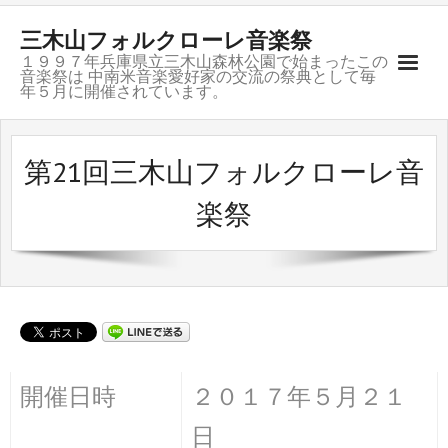
三木山フォルクローレ音楽祭
１９９７年兵庫県立三木山森林公園で始まったこの
音楽祭は 中南米音楽愛好家の交流の祭典として毎
年５月に開催されています。
ご挨拶
第21回三木山フォルクローレ音
開催記録
楽祭
募集要項
会場のご案内
お問合せ
グループ紹介
開催日時
２０１７年５月２１
リンク
日