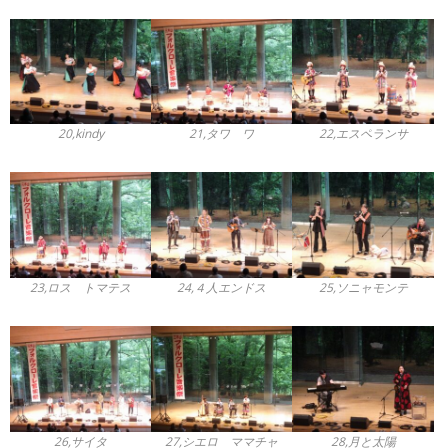
20,kindy
21,タワ ワ
22,エスペランサ
23,ロス トマテス
24,４人エンドス
25,ソニャモンテ
26,サイタ
27,シエロ ママチャ
28,月と太陽