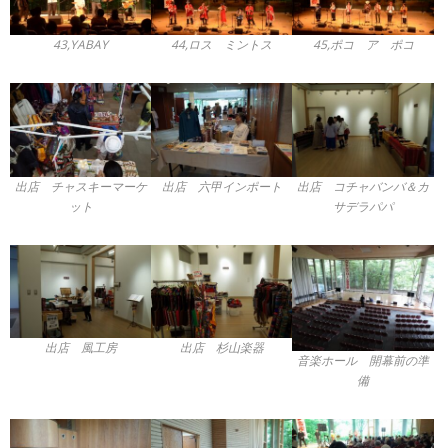
43,YABAY
44,ロス ミントス
45,ポコ ア ポコ
出店 チャスキーマーケ
出店 六甲インポート
出店 コチャバンバ＆カ
ット
サデラパパ
出店 風工房
出店 杉山楽器
音楽ホール 開幕前の準
備