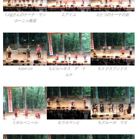
1,zigさんのケーナ・サン
2,アイユ
3,たつのケーナの会
ポーニャ教室
4,tori-co
5,ビルへネス デ ラ
6,トドスフンドス
ルナ
7,ポルベニール
8,ウカマンピ
9,グルーポ ウヌ