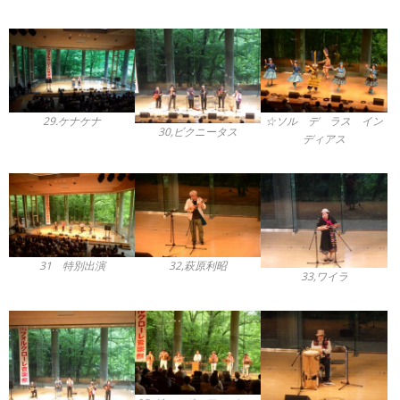
29.ケナケナ
☆ソル デ ラス イン
30,ビクニータス
ディアス
31 特別出演
32,萩原利昭
33,ワイラ