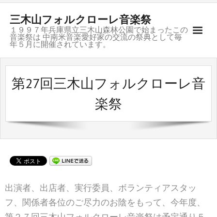
三木山フォルクローレ音楽祭
１９９７年兵庫県立三木山森林公園で始まったこの
音楽祭は 中南米音楽愛好家の交流の祭典として毎
年５月に開催されています。
ご挨拶
第27回三木山フォルクローレ音
開催記録
楽祭
募集要項
会場のご案内
お問合せ
グループ紹介
出演者、出店者、実行委員、ボランティアスタッ
フ、関係者各位のご尽力のお陰をもって、今年度、
リンク
第２７回三木山フォルクローレ音楽祭は予定通り５