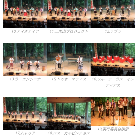
10,ティオティア
11,三木山プロジェクト
12,ラプラ
13,ラ エンシーナ
15,ドゥオ マティス
16,ソル デ ラス イン
ディアス
19,実行委員会挨拶
17,ムトゥア
18,ロス カルピンチョス