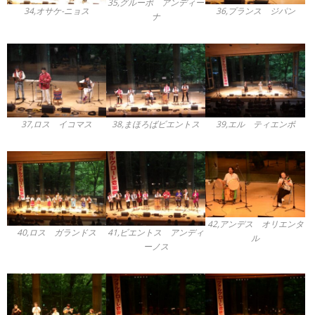
35,グルーポ アンディー
34,オサケ-ニョス
36,プランス ジパン
ナ
37,ロス イコマス
38,まほろばビエントス
39,エル ティエンポ
42,アンデス オリエンタ
40,ロス ガランドス
41,ビエントス アンディ
ル
ーノス