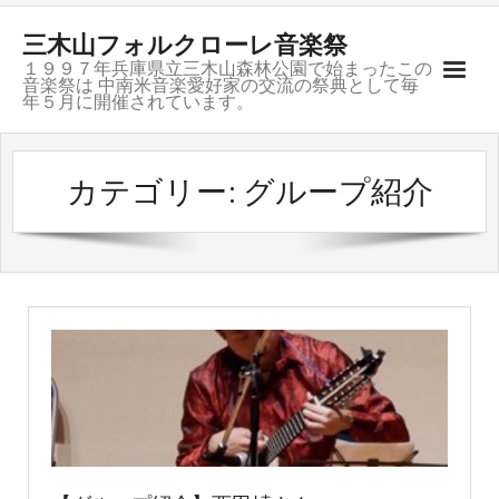
三木山フォルクローレ音楽祭
１９９７年兵庫県立三木山森林公園で始まったこの
音楽祭は 中南米音楽愛好家の交流の祭典として毎
年５月に開催されています。
ご挨拶
カテゴリー: グループ紹介
開催記録
募集要項
会場のご案内
お問合せ
グループ紹介
リンク