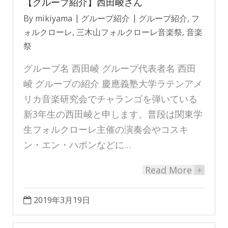
【グループ紹介】西田崚さん
By
mikiyama
グループ紹介
グループ紹介
,
フ
ォルクローレ
,
三木山フォルクローレ音楽祭
,
音楽
祭
グループ名 西田崚 グループ代表者名 西田
崚 グループの紹介 慶應義塾大学ラテンアメ
リカ音楽研究会でチャランゴを弾いている
新3年生の西田崚と申します。普段は関東学
生フォルクローレ主催の演奏会やコスキ
ン・エン・ハポンなどに…
Read More
+
2019年3月19日