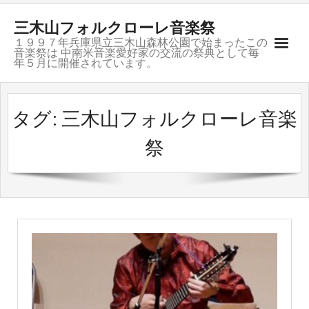
三木山フォルクローレ音楽祭
１９９７年兵庫県立三木山森林公園で始まったこの
音楽祭は 中南米音楽愛好家の交流の祭典として毎
年５月に開催されています。
ご挨拶
タグ: 三木山フォルクローレ音楽
開催記録
祭
募集要項
会場のご案内
お問合せ
グループ紹介
リンク