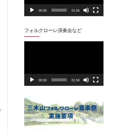
レ
00:00
01:56
ー
ヤ
フォルクローレ演奏会など
ー
動
画
プ
レ
00:00
01:58
ー
ヤ
ー
フ