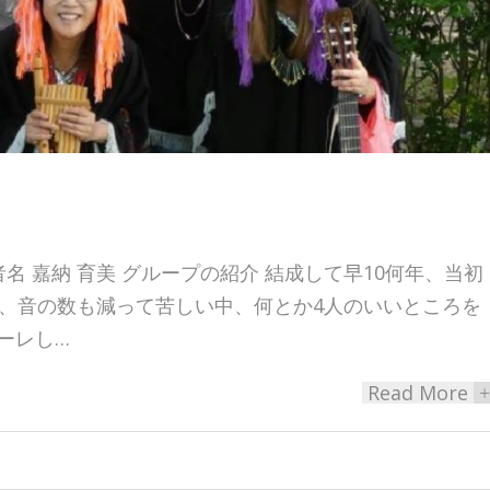
名 嘉納 育美 グループの紹介 結成して早10何年、当初
り、音の数も減って苦しい中、何とか4人のいいところを
ーレし…
Read More
+