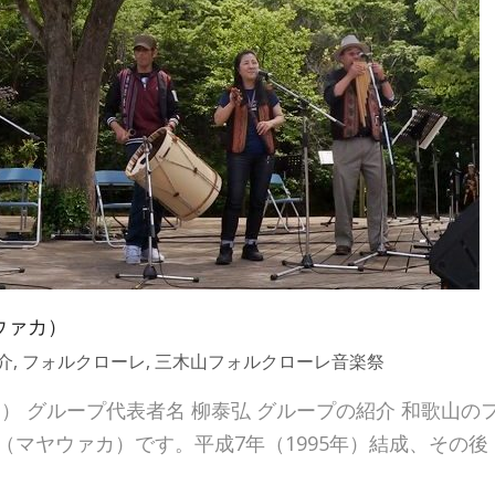
ウァカ）
介
,
フォルクローレ
,
三木山フォルクローレ音楽祭
ァカ） グループ代表者名 柳泰弘 グループの紹介 和歌山の
A（マヤウァカ）です。平成7年（1995年）結成、その後