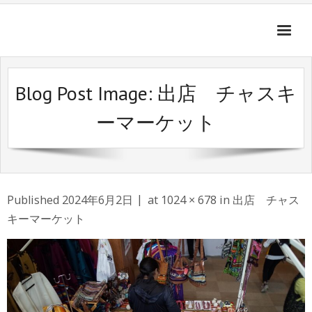
ご挨拶
Blog Post Image:
出店 チャスキ
開催記録
ーマーケット
募集要項
会場のご案内
Published
2024年6月2日
at
1024 × 678
in
出店 チャス
お問合せ
キーマーケット
グループ紹介
リンク