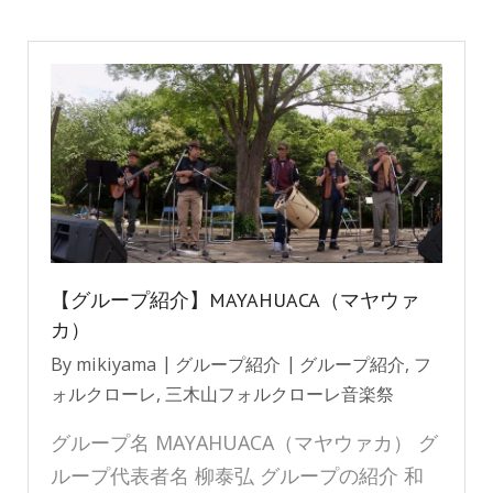
【グループ紹介】MAYAHUACA（マヤウァ
カ）
By
mikiyama
グループ紹介
グループ紹介
,
フ
ォルクローレ
,
三木山フォルクローレ音楽祭
グループ名 MAYAHUACA（マヤウァカ） グ
ループ代表者名 柳泰弘 グループの紹介 和