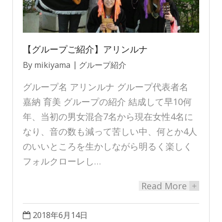
【グループご紹介】アリンルナ
By
mikiyama
グループ紹介
グループ名 アリンルナ グループ代表者名
嘉納 育美 グループの紹介 結成して早10何
年、当初の男女混合7名から現在女性4名に
なり、音の数も減って苦しい中、何とか4人
のいいところを生かしながら明るく楽しく
フォルクローレし…
Read More
+
2018年6月14日