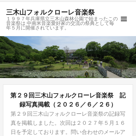
三木山フォルクローレ音楽祭
１９９７年兵庫県立三木山森林公園で始まったこの
音楽祭は 中南米音楽愛好家の交流の祭典として毎
年５月に開催されています。
ご挨拶
開催記録
募集要項
会場のご案内
第２９回三木山フォルクローレ音楽祭 記
お問合せ
録写真掲載（２０２６／６／２６）
第２９回三木山フォルクローレ音楽祭の記録写
グループ紹介
真を掲載しました。次回は２０２７年５月１６
リンク
日を予定しております。問い合わせのメールア