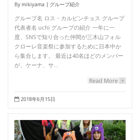
By
mikiyama
グループ紹介
グループ名 ロス・カルピンチョス グループ
代表者名 uchi グループの紹介 一年に一
度、SNSで知り合った仲間が三木山フォル
クローレ音楽祭に参加するために日本中か
ら集合します。 最近は40名ほどのメンバー
が、ケーナ、サ…
Read More
+
2018年6月15日