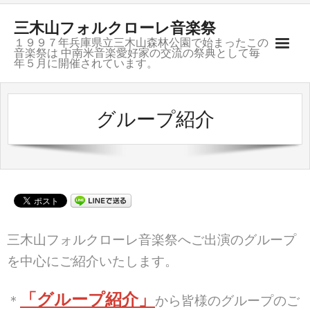
三木山フォルクローレ音楽祭
１９９７年兵庫県立三木山森林公園で始まったこの
音楽祭は 中南米音楽愛好家の交流の祭典として毎
年５月に開催されています。
ご挨拶
グループ紹介
開催記録
募集要項
会場のご案内
お問合せ
三木山フォルクローレ音楽祭へご出演のグループ
を中心にご紹介いたします。
グループ紹介
「グループ紹介」
リンク
＊
から皆様のグループのご