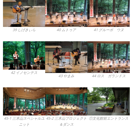
39 しげきぃら
40 ムトゥア
41 グルーポ ウヌ
42 イノセンテス
43 やまみ
44 ロス ガランドス
45-1 三木山スペシャルユ
45-2 三木山プロジェクト
①文化館前エントランス
ニット
＆ダンス