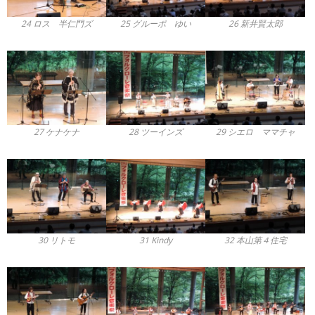
24 ロス 半仁門ズ
25 グルーポ ゆい
26 新井賢太郎
27 ケナケナ
28 ツーインズ
29 シエロ ママチャ
30 リトモ
31 Kindy
32 本山第４住宅