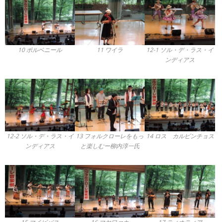
10 ポルベニール
11 ワイラ
12-1 ソル・デ・ラス・イ
ンディアス
12-2 ソル・デ・ラス・イ
13 フォルクローレをもっ
14 ロス カルピンチョス
ンディアス
と楽しむー柳内淳一氏