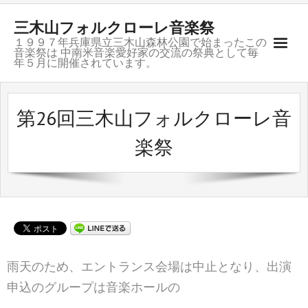
三木山フォルクローレ音楽祭
１９９７年兵庫県立三木山森林公園で始まったこの
音楽祭は 中南米音楽愛好家の交流の祭典として毎
年５月に開催されています。
ご挨拶
第26回三木山フォルクローレ音
開催記録
楽祭
募集要項
会場のご案内
お問合せ
グループ紹介
雨天のため、エントランス会場は中止となり、出演
申込のグループは音楽ホールの
リンク