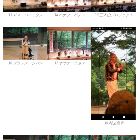
33 ドス パロミタス
34 ハナフ パチャ
35 三木山プロジェクト
36 プランス・ジパン
37 オサケーニョス
38 村上良卓