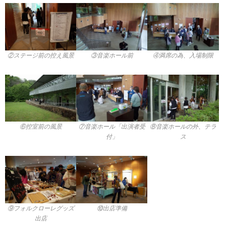
②ステージ前の控え風景
③音楽ホール前
④満席の為、入場制限
⑥控室前の風景
⑦音楽ホール「出演者受
⑧音楽ホールの外、テラ
付」
ス
⑨フォルクローレグッズ
⑩出店準備
出店