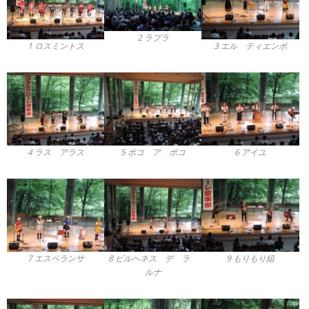
2 ラプラ
1 ロスミントス
3 エル ティエンポ
4 ラス アラス
5 ポコ ア ポコ
6 アイユ
7 エスペランサ
8 ビルヘネス デ ラ
9 もりもり組
ルナ