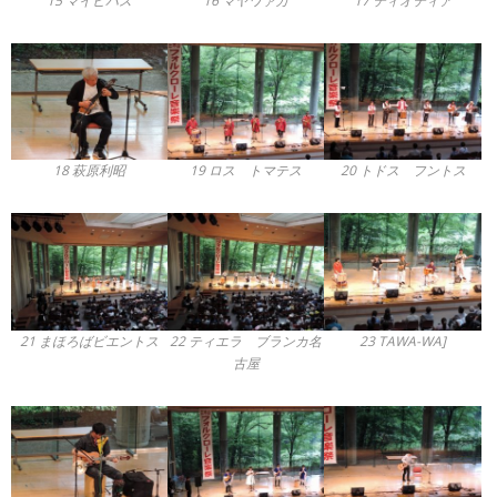
15 マイピパス
16 マヤワァカ
17 ティオティア
18 萩原利昭
19 ロス トマテス
20 トドス フントス
21 まほろばビエントス
22 ティエラ ブランカ名
23 TAWA-WA]
古屋