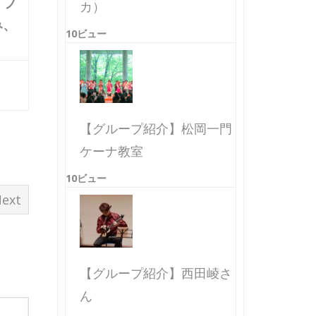
、フ
カ）
み、
10ビュー
【グループ紹介】松岡一門
ケーナ教室
10ビュー
ext
【グループ紹介】西田崚さ
ん