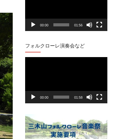
プ
レ
00:00
01:56
ー
ヤ
フォルクローレ演奏会など
ー
動
画
プ
レ
00:00
01:58
ー
ヤ
ー