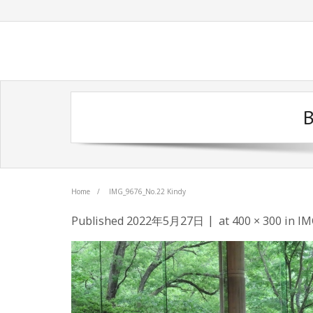
B
Home
/
IMG_9676_No.22 Kindy
Published
2022年5月27日
at
400 × 300
in
IM